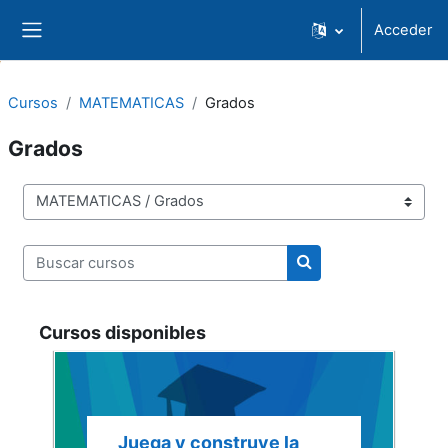
Saltar al contenido principal
Acceder
Panel lateral
Cursos
MATEMATICAS
Grados
Grados
Categorías de curso
Buscar cursos
Buscar cursos
Cursos disponibles
Juega y construye la